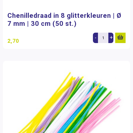
13+ jaar
(3)
Chenilledraad en Pompons
Glitter en siersteentjes
Chenilledraad in 8 glitterkleuren | Ø
Veertjes
Merk
7 mm | 30 cm (50 st.)
Wiebelogen
Kraft
(7)
-
+
2,70
Filter op prijs