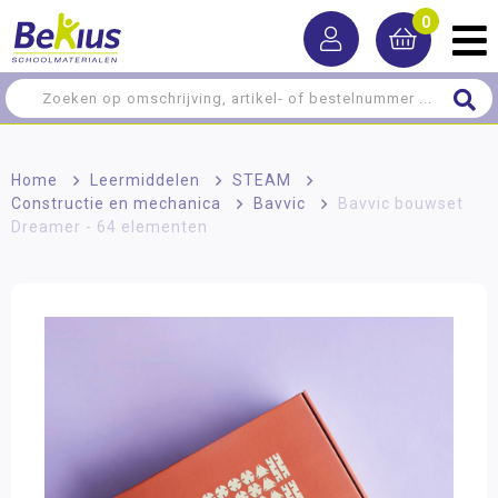
0
Home
>
Leermiddelen
>
STEAM
>
Constructie en mechanica
>
Bavvic
>
Bavvic bouwset
Dreamer - 64 elementen