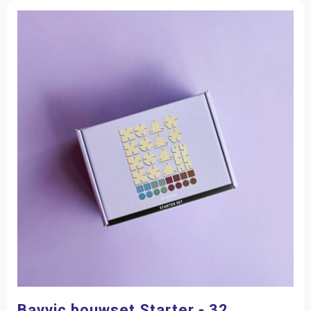
Mens & Maatschappij
Filter op prijs
Bewegend leren
Kunstzinnige vorming
Zorg
Bavvic bouwset Starter - 32