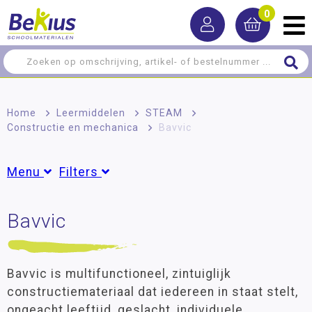
0
Home
>
Leermiddelen
>
STEAM
>
Constructie en mechanica
>
Bavvic
Menu
Filters
Rekenen
Bavvic
Groepen
Taal
Groep 1
(6)
Groep 2
(6)
Lezen
Groep 3
(6)
Bavvic is multifunctioneel, zintuiglijk
Schrijven
Groep 4
(6)
constructiemateriaal dat iedereen in staat stelt,
Groep 5
(6)
ongeacht leeftijd, geslacht, individuele
Zelfstandig werken