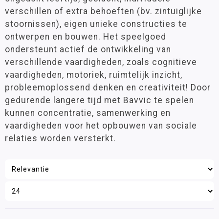
Groep 6
(6)
verschillen of extra behoeften (bv. zintuiglijke
Wereldoriëntatie
Groep 7
(6)
stoornissen), eigen unieke constructies te
Groep 8
(6)
STEAM
ontwerpen en bouwen. Het speelgoed
ondersteunt actief de ontwikkeling van
Constructie en mechanica
verschillende vaardigheden, zoals cognitieve
Leeftijd
Elektronica
vaardigheden, motoriek, ruimtelijk inzicht,
3 - 6 jaar
(6)
Magnetisme
probleemoplossend denken en creativiteit! Door
6 - 9 jaar
(6)
gedurende langere tijd met Bavvic te spelen
Programmeren & Robotica
9 - 12 jaar
(6)
kunnen concentratie, samenwerking en
Greenscreenbox
vaardigheden voor het opbouwen van sociale
Materiaalkeuze
Engels
relaties worden versterkt.
Bouw- en constructiematerialen
(6)
Wetenschap en techniek
Sociaal-emotionele ontwikkeling
Merk
Posters en onderleggers
Bavvic
(6)
Beloningsmateriaal