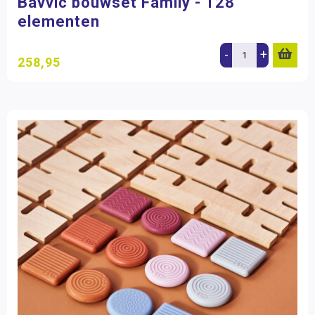
Bavvic bouwset Family - 128
elementen
-
+
258,95