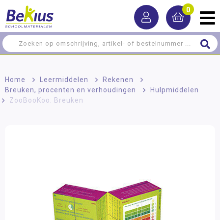
0
Home
>
Leermiddelen
>
Rekenen
>
Breuken, procenten en verhoudingen
>
Hulpmiddelen
>
ZooBooKoo: Breuken