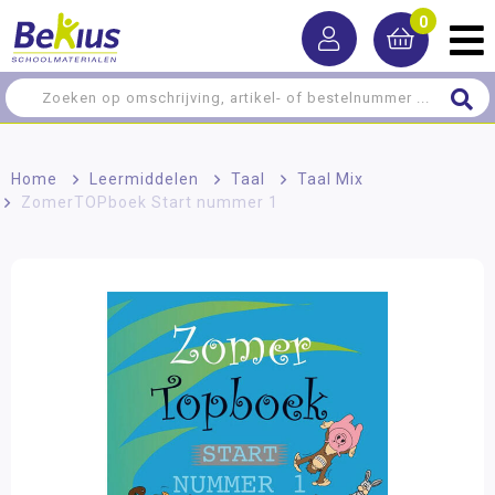
0
Home
>
Leermiddelen
>
Taal
>
Taal Mix
>
ZomerTOPboek Start nummer 1