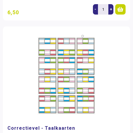
-
+
6,50
Correctievel - Taalkaarten