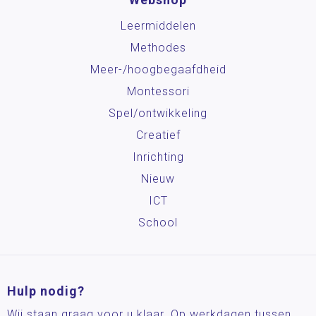
Leermiddelen
Methodes
Meer-/hoog­begaafdheid
Montessori
Spel/ontwikkeling
Creatief
Inrichting
Nieuw
ICT
School
Hulp nodig?
Wij staan graag voor u klaar. Op werkdagen tussen