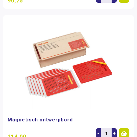
90,75
Magnetisch ontwerpbord
-
+
114,00