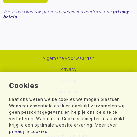
Wij verwerken uw persoonsgegevens conform ons
privacy
beleid.
Algemene voorwaarden
Privacy
Cookies
Cookies
Disclaimer
Laat ons weten welke cookies we mogen plaatsen.
Toegankelijkheid
Wanneer essentiële cookies aanklikt verzamelen wij
geen persoonsgegevens en help je ons de site te
Sitemap
verbeteren. Wanneer je Cookies accepteren aanklikt
Colofon
krijg je een optimale website ervaring. Meer over
privacy
&
cookies
.
Cookie-instellingen