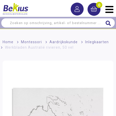
0
Home
>
Montessori
>
Aardrijkskunde
>
Inlegkaarten
>
Werkbladen Australië rivieren, 50 vel