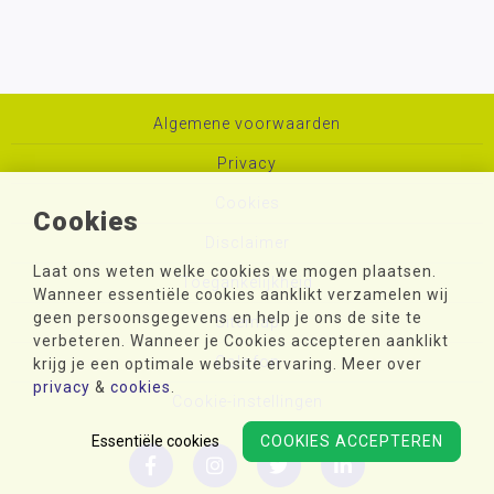
Algemene voorwaarden
Privacy
Cookies
Cookies
Disclaimer
Laat ons weten welke cookies we mogen plaatsen.
Toegankelijkheid
Wanneer essentiële cookies aanklikt verzamelen wij
geen persoonsgegevens en help je ons de site te
Sitemap
verbeteren. Wanneer je Cookies accepteren aanklikt
Colofon
krijg je een optimale website ervaring. Meer over
privacy
&
cookies
.
Cookie-instellingen
Essentiële cookies
COOKIES ACCEPTEREN