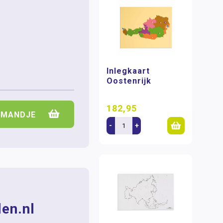
Inlegkaart
Oostenrijk
182,95
LMANDJE
-
+
en.nl