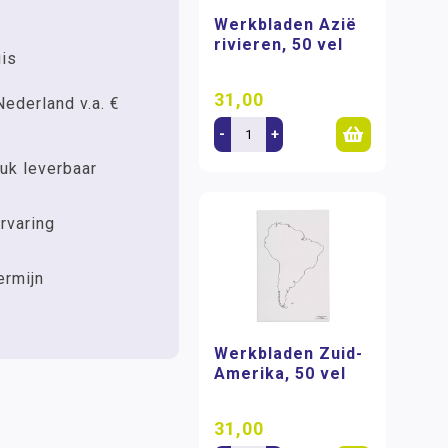
Werkbladen Azië
rivieren, 50 vel
uis
31,00
Nederland v.a. €
-
+
uk leverbaar
rvaring
ermijn
Werkbladen Zuid-
Amerika, 50 vel
31,00