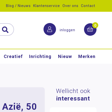
Blog / Nieuws
Klantenservice
Over ons
Contact
0
inloggen
Creatief
Inrichting
Nieuw
Merken
Wellicht ook
interessant
 Azië, 50