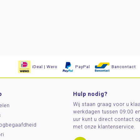
iDeal | Wero
PayPal
Bancontact
p
Hulp nodig?
Wij staan graag voor u kla
elen
werkdagen tussen 09:00 e
s
uur kunt u direct contact
og­begaafdheid
met onze klantenservice.
ri