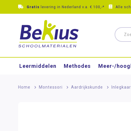
Gratis
levering in Nederland v.a. € 100,-*
Alle sc
Leermiddelen
Methodes
Meer-/hoog
Home
>
Montessori
>
Aardrijkskunde
>
Inlegkaa