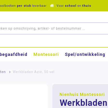
hoolboeken
per stuk
leverbaar
Voor
school
en
thuis
­begaafdheid
Montessori
Spel/ontwikkeling
rten
>
Werkbladen Azië, 50 vel
Nienhuis Montessori
Werkbladen