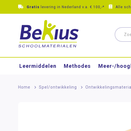
Gratis
levering in Nederland v.a. € 100,-*
Alle sc
Leermiddelen
Methodes
Meer-/hoog
Home
>
Spel/ontwikkeling
>
Ontwikkelingsmateri