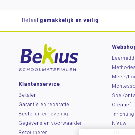
Betaal
gemakkelijk en veilig
Websho
Leermidd
Methode
Meer-/ho
Klantenservice
Montesso
Betalen
Spel/ontw
Garantie en reparatie
Creatief
Bestellen en levering
Inrichting
Gegevens en voorwaarden
Nieuw
Retourneren
ICT