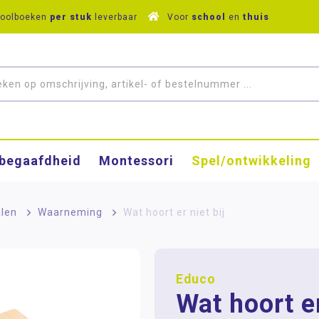
hoolboeken
per stuk
leverbaar
Voor
school
en
thuis
­begaafdheid
Montessori
Spel/ontwikkeling
alen
>
Waarneming
>
Wat hoort er niet bij
Educo
Wat hoort er