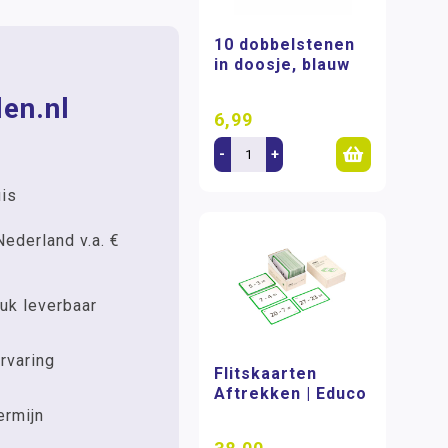
10 dobbelstenen
in doosje, blauw
en.nl
6,99
-
+
uis
Nederland v.a. €
uk leverbaar
rvaring
Flitskaarten
Aftrekken | Educo
ermijn