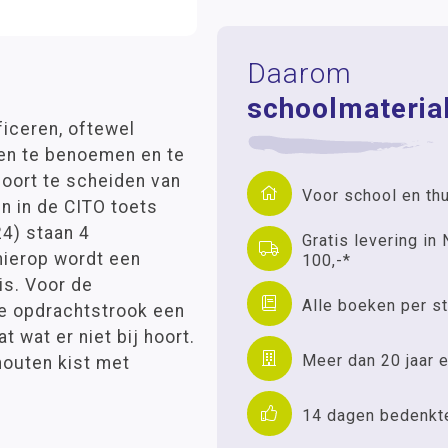
Daarom
schoolmaterial
ficeren, oftewel
ren te benoemen en te
hoort te scheiden van
Voor school en th
n in de CITO toets
24) staan 4
Gratis levering in 
 hierop wordt een
100,-*
is. Voor de
Alle boeken per st
de opdrachtstrook een
 wat er niet bij hoort.
Meer dan 20 jaar e
 houten kist met
14 dagen bedenkt