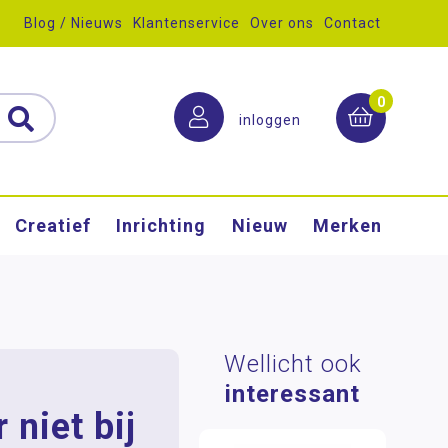
Blog / Nieuws
Klantenservice
Over ons
Contact
0
inloggen
Creatief
Inrichting
Nieuw
Merken
Wellicht ook
interessant
 niet bij