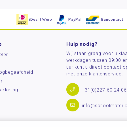
iDeal | Wero
PayPal
Bancontact
p
Hulp nodig?
Wij staan graag voor u kla
elen
werkdagen tussen 09:00 e
s
uur kunt u direct contact
og­begaafdheid
met onze klantenservice.
ri
ikkeling
+31(0)227-60 24 06
info@schoolmateria