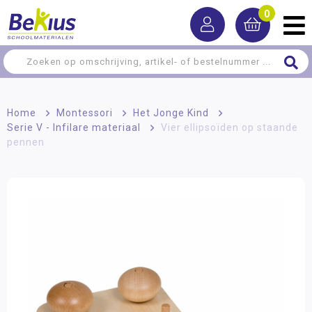
0
Home
>
Montessori
>
Het Jonge Kind
>
Serie V - Infilare materiaal
>
Vier ellipsoïden op staande
pennen