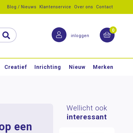
Blog / Nieuws
Klantenservice
Over ons
Contact
0
inloggen
Creatief
Inrichting
Nieuw
Merken
Wellicht ook
interessant
 op een