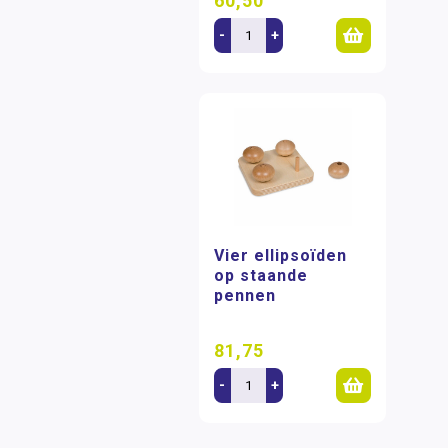
60,50
-
+
Vier ellipsoïden
op staande
pennen
81,75
-
+