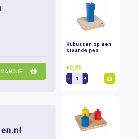
n
Kubussen op een
staande pen
62,25
LMANDJE
-
+
en.nl