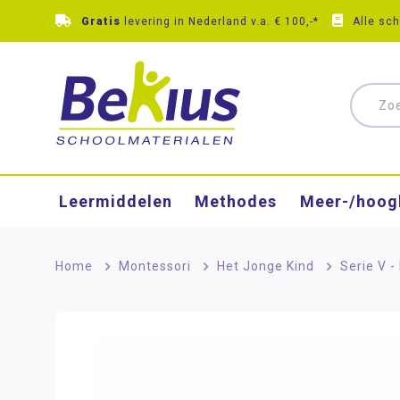
Gratis
levering in Nederland v.a. € 100,-*
Alle sc
Leermiddelen
Methodes
Meer-/hoog
Home
>
Montessori
>
Het Jonge Kind
>
Serie V -