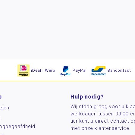
iDeal | Wero
PayPal
Bancontact
p
Hulp nodig?
Wij staan graag voor u kla
elen
werkdagen tussen 09:00 e
s
uur kunt u direct contact
og­begaafdheid
met onze klantenservice.