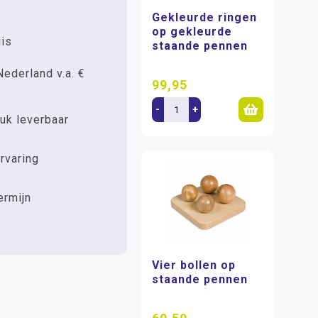
Gekleurde ringen
op gekleurde
uis
staande pennen
Nederland v.a. €
99,95
-
+
uk leverbaar
rvaring
ermijn
Vier bollen op
staande pennen