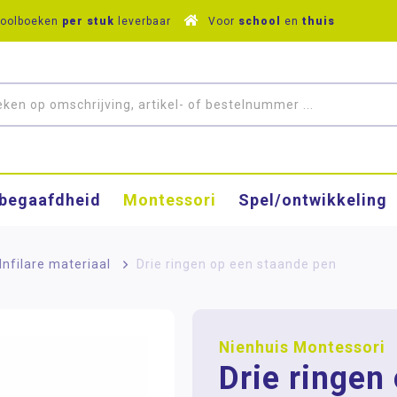
hoolboeken
per stuk
leverbaar
Voor
school
en
thuis
­begaafdheid
Montessori
Spel/ontwikkeling
 Infilare materiaal
>
Drie ringen op een staande pen
Nienhuis Montessori
Drie ringen