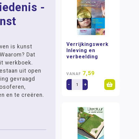
edenis -
nst
Verrijkingswerk
wen is kunst
Inleving en
 Waarom? Dat
verbeelding
dit werkboek.
bestaan uit open
7,59
VANAF
ling gevraagd
-
+
losoferen,
en en te creëren.