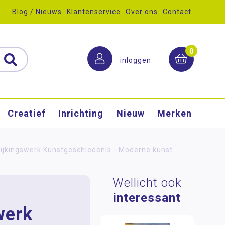
Blog / Nieuws
Klantenservice
Over ons
Contact
0
inloggen
Creatief
Inrichting
Nieuw
Merken
rijkingswerk Kunstgeschiedenis - Moderne kunst
Wellicht ook
interessant
werk