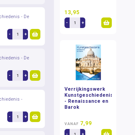
13,95
hiedenis - De
-
+
-
+
hiedenis - De
-
+
Verrijkingswerk
Kunstgeschiedenis
chiedenis -
- Renaissance en
Barok
-
+
7,99
VANAF
-
+