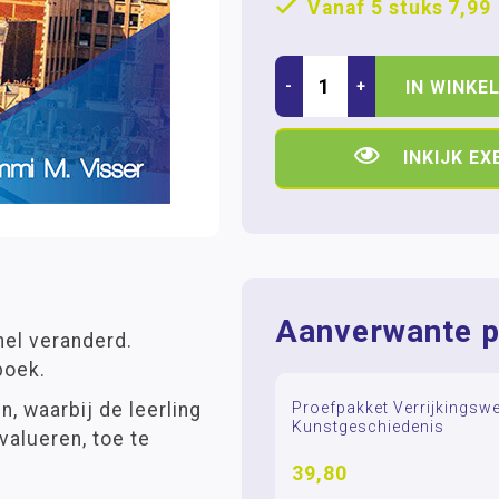
Vanaf 5 stuks
7,99
-
+
IN WINKE
INKIJK E
Aanverwante p
nel veranderd.
boek.
n, waarbij de leerling
Proefpakket Verrijkingsw
Kunstgeschiedenis
valueren, toe te
39,80