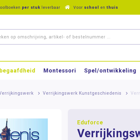
hoolboeken
per stuk
leverbaar
Voor
school
en
thuis
­begaafdheid
Montessori
Spel/ontwikkeling
Verrijkingswerk
>
Verrijkingswerk Kunstgeschiedenis
>
Ver
Eduforce
Verrijkings