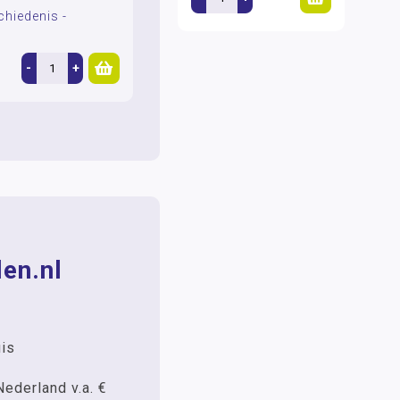
chiedenis -
g
-
+
en.nl
uis
Nederland v.a. €