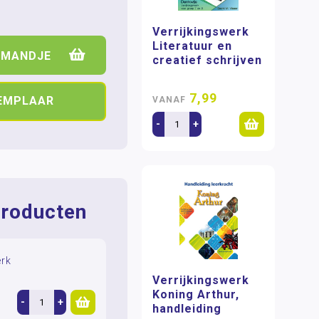
Verrijkingswerk
Literatuur en
LMANDJE
creatief schrijven
7,99
XEMPLAAR
VANAF
-
+
roducten
erk
Verrijkingswerk
Koning Arthur,
-
+
handleiding