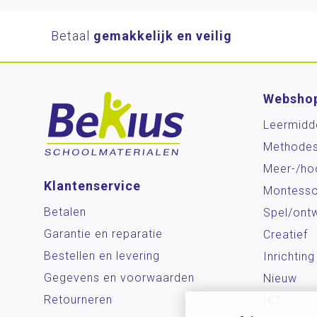
Betaal
gemakkelijk en veilig
Websho
Leermidd
Methode
Meer-/ho
Klantenservice
Montesso
Betalen
Spel/ontw
Garantie en reparatie
Creatief
Bestellen en levering
Inrichting
Gegevens en voorwaarden
Nieuw
Retourneren
ICT