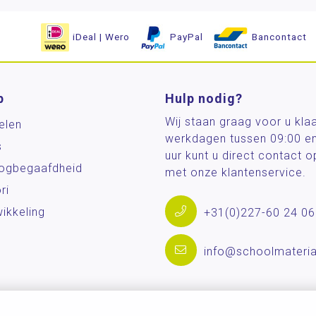
iDeal | Wero
PayPal
Bancontact
p
Hulp nodig?
Wij staan graag voor u kla
elen
werkdagen tussen 09:00 e
s
uur kunt u direct contact
og­begaafdheid
met onze klantenservice.
ri
ikkeling
+31(0)227-60 24 06
info@schoolmateria