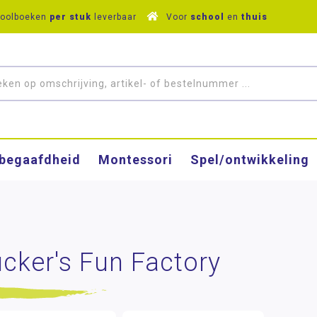
hoolboeken
per stuk
leverbaar
Voor
school
en
thuis
­begaafdheid
Montessori
Spel/ontwikkeling
cker's Fun Factory