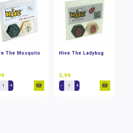
ve The Mosquito
Hive The Ladybug
99
5,99
+
-
+