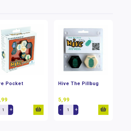
ve Pocket
Hive The Pillbug
,99
5,99
+
-
+