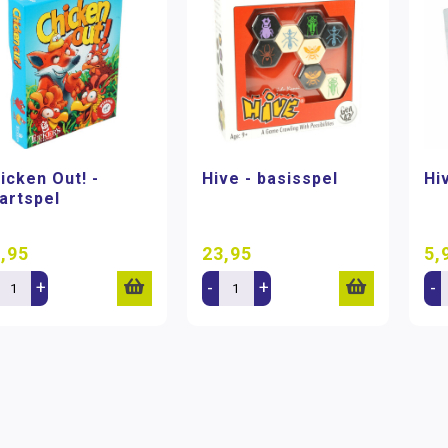
icken Out! -
Hive - basisspel
Hi
artspel
,95
23,95
5,
+
-
+
-