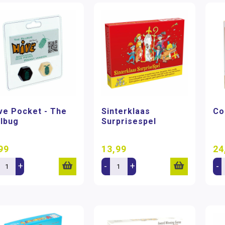
ve Pocket - The
Sinterklaas
Co
llbug
Surprisespel
99
13,99
24
+
-
+
-