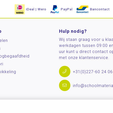
iDeal | Wero
PayPal
Bancontact
p
Hulp nodig?
Wij staan graag voor u kla
elen
werkdagen tussen 09:00 e
s
uur kunt u direct contact
og­begaafdheid
met onze klantenservice.
ri
ikkeling
+31(0)227-60 24 06
info@schoolmateria