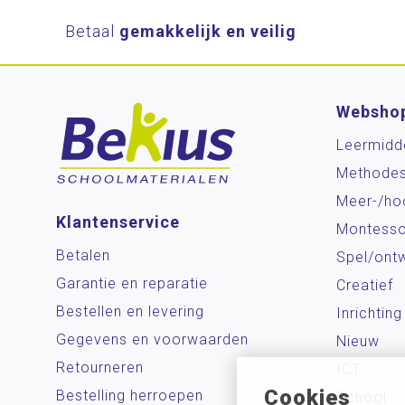
Betaal
gemakkelijk en veilig
Websho
Leermidd
Methode
Meer-/ho
Klantenservice
Montesso
Betalen
Spel/ontw
Garantie en reparatie
Creatief
Bestellen en levering
Inrichting
Gegevens en voorwaarden
Nieuw
Retourneren
ICT
Cookies
Bestelling herroepen
School