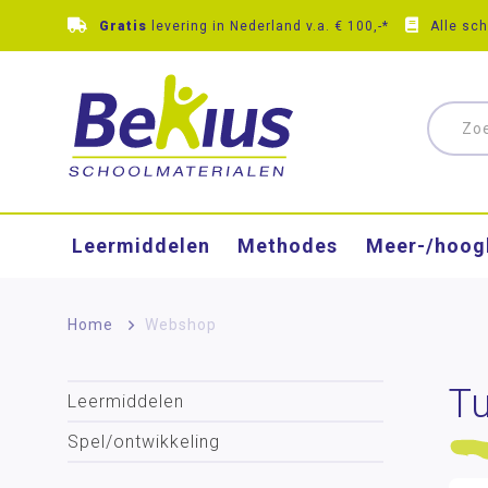
Gratis
levering in Nederland v.a. € 100,-*
Alle sc
Leermiddelen
Methodes
Meer-/hoog
Home
>
Webshop
Tu
Leermiddelen
Spel/ontwikkeling