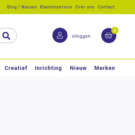
Blog / Nieuws
Klantenservice
Over ons
Contact
0
inloggen
Creatief
Inrichting
Nieuw
Merken