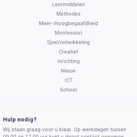
Leermiddelen
Methodes
Meer-/hoog­begaafdheid
Montessori
Spel/ontwikkeling
Creatief
Inrichting
Nieuw
ICT
School
Hulp nodig?
Wij staan graag voor u klaar. Op werkdagen tussen
09:00 en 17:00 uur kunt u direct contact opnemen