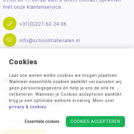
met onze klantenservice.
+31(0)227-60 24 06
info@schoolmaterialen.nl
Cookies
Laat ons weten welke cookies we mogen plaatsen.
Altijd als eerste op de hoogte
Wanneer essentiële cookies aanklikt verzamelen wij
geen persoonsgegevens en help je ons de site te
Schrijf u in voor onze wekelijkse nieuwsbrief en blijf
verbeteren. Wanneer je Cookies accepteren aanklikt
op de hoogte van acties en de nieuwste
krijg je een optimale website ervaring. Meer over
ontwikkelingsmaterialen!
privacy
&
cookies
.
Essentiële cookies
COOKIES ACCEPTEREN