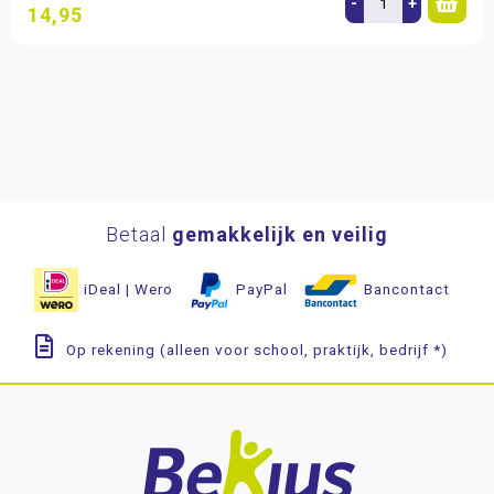
-
+
14,95
Betaal
gemakkelijk en veilig
iDeal | Wero
PayPal
Bancontact
Op rekening (alleen voor school, praktijk, bedrijf *)