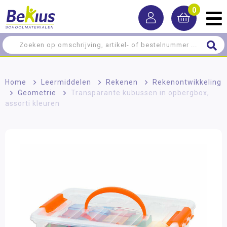
0
Home
>
Leermiddelen
>
Rekenen
>
Rekenontwikkeling
>
Geometrie
>
Transparante kubussen in opbergbox,
assorti kleuren