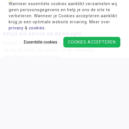
Wanneer essentiële cookies aanklikt verzamelen wij
geen persoonsgegevens en help je ons de site te
verbeteren. Wanneer je Cookies accepteren aanklikt
krijg je een optimale website ervaring. Meer over
privacy
&
cookies
.
Altijd als eerste op de hoogte
Essentiële cookies
COOKIES ACCEPTEREN
Schrijf u in voor onze wekelijkse nieuwsbrief en blijf
op de hoogte van acties en de nieuwste
ontwikkelingsmaterialen!
Wij verwerken uw persoonsgegevens conform ons
privacy
beleid.