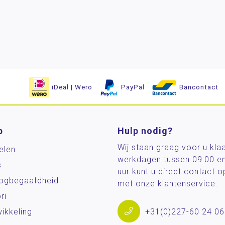
iDeal | Wero
PayPal
Bancontact
p
Hulp nodig?
Wij staan graag voor u kla
elen
werkdagen tussen 09:00 e
s
uur kunt u direct contact
og­begaafdheid
met onze klantenservice.
ri
ikkeling
+31(0)227-60 24 06