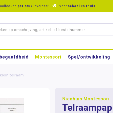
hoolboeken
per stuk
leverbaar
Voor
school
en
thuis
­begaafdheid
Montessori
Spel/ontwikkeling
klein telraam
Nienhuis Montessori
Telraampapi