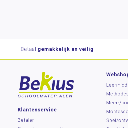
Betaal
gemakkelijk en veilig
Websho
Leermidd
Methode
Meer-/ho
Klantenservice
Montesso
Betalen
Spel/ontw