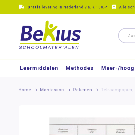
Gratis
levering in Nederland v.a. € 100,-*
Alle sc
Leermiddelen
Methodes
Meer-/hoog
Home
>
Montessori
>
Rekenen
>
Telraampapier, 