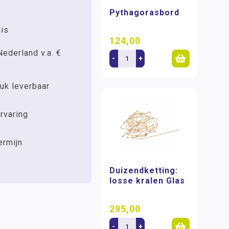
Pythagorasbord
uis
124,00
Nederland v.a. €
-
+
uk leverbaar
rvaring
ermijn
Duizendketting:
losse kralen Glas
295,00
-
+