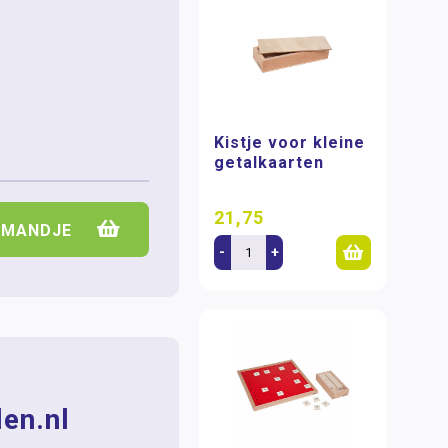
Kistje voor kleine
getalkaarten
21,75
LMANDJE
-
+
en.nl