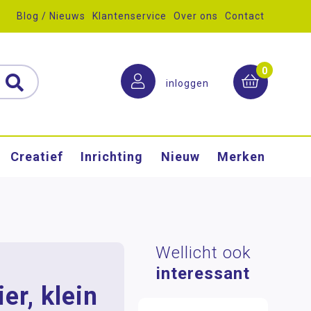
Blog / Nieuws
Klantenservice
Over ons
Contact
0
inloggen
Creatief
Inrichting
Nieuw
Merken
Wellicht ook
interessant
er, klein