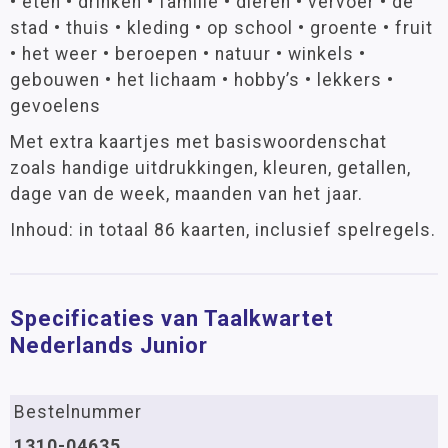
• eten • drinken • familie • dieren • vervoer • de
stad • thuis • kleding • op school • groente • fruit
• het weer • beroepen • natuur • winkels •
gebouwen • het lichaam • hobby’s • lekkers •
gevoelens
Met extra kaartjes met basiswoordenschat
zoals handige uitdrukkingen, kleuren, getallen,
dage van de week, maanden van het jaar.
Inhoud: in totaal 86 kaarten, inclusief spelregels.
Specificaties van Taalkwartet
Nederlands Junior
Bestelnummer
1310-04635