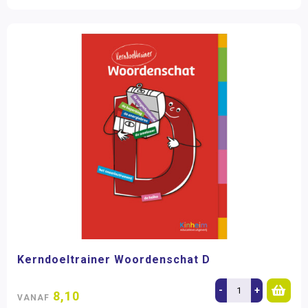
Kerndoeltrainer Woordenschat D
-
+
8,10
VANAF