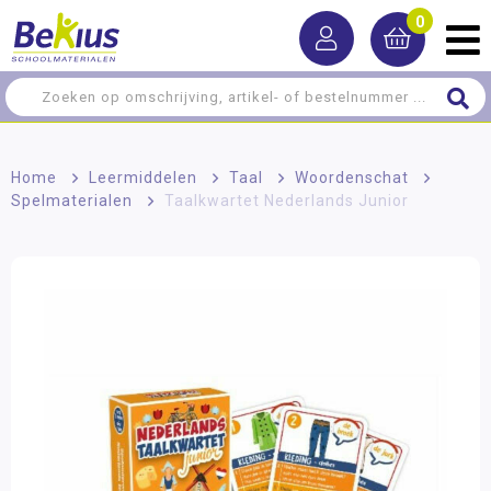
0
Home
>
Leermiddelen
>
Taal
>
Woordenschat
>
Spelmaterialen
>
Taalkwartet Nederlands Junior