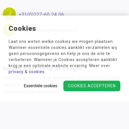
+31(0)227-60 24 06
Cookies
info@schoolmaterialen.nl
Laat ons weten welke cookies we mogen plaatsen.
Wanneer essentiële cookies aanklikt verzamelen wij
geen persoonsgegevens en help je ons de site te
verbeteren. Wanneer je Cookies accepteren aanklikt
krijg je een optimale website ervaring. Meer over
Altijd als eerste op de hoogte
privacy
&
cookies
.
Schrijf u in voor onze wekelijkse nieuwsbrief en blijf
op de hoogte van acties en de nieuwste
Essentiële cookies
COOKIES ACCEPTEREN
ontwikkelingsmaterialen!