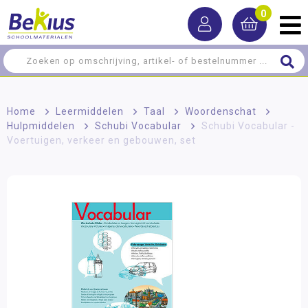
0
Home
>
Leermiddelen
>
Taal
>
Woordenschat
>
Hulpmiddelen
>
Schubi Vocabular
>
Schubi Vocabular -
Voertuigen, verkeer en gebouwen, set