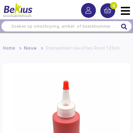
0
Home
>
Nieuw
>
Stempelinkt navulfles Rood 125ml