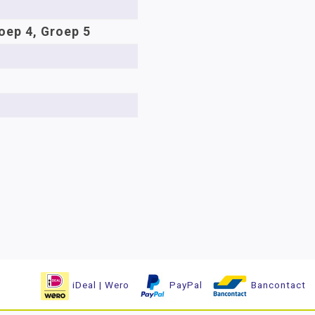
oep 4, Groep 5
iDeal | Wero
PayPal
Bancontact