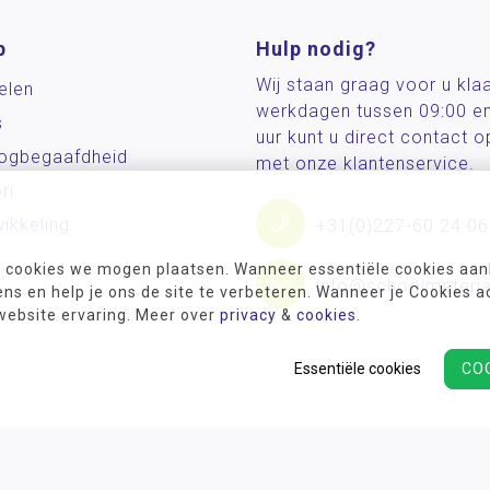
p
Hulp nodig?
Wij staan graag voor u kla
elen
werkdagen tussen 09:00 e
s
uur kunt u direct contact
og­begaafdheid
met onze klantenservice.
ri
ikkeling
+31(0)227-60 24 06
 cookies we mogen plaatsen. Wanneer essentiële cookies aank
info@schoolmateria
s en help je ons de site te verbeteren. Wanneer je Cookies a
 website ervaring. Meer over
privacy
&
cookies
.
Essentiële cookies
CO