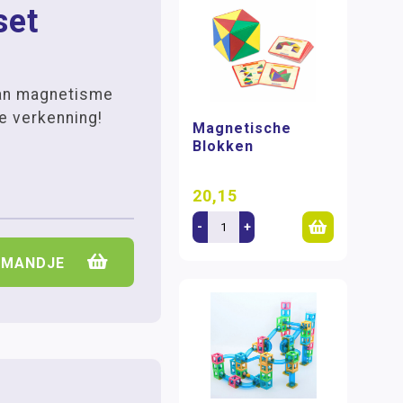
set
an magnetisme
e verkenning!
Magnetische
Blokken
20,15
-
+
LMANDJE