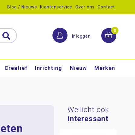
Blog / Nieuws
Klantenservice
Over ons
Contact
0
inloggen
Creatief
Inrichting
Nieuw
Merken
Wellicht ook
interessant
eten