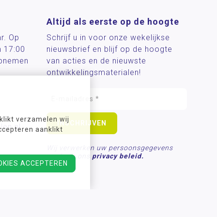
Altijd als eerste op de hoogte
ar. Op
Schrijf u in voor onze wekelijkse
n 17:00
nieuwsbrief en blijf op de hoogte
 opnemen
van acties en de nieuwste
ontwikkelingsmaterialen!
likt verzamelen wij
len.nl
ccepteren aanklikt
Wij verwerken uw persoonsgegevens
conform ons
privacy beleid.
OKIES ACCEPTEREN