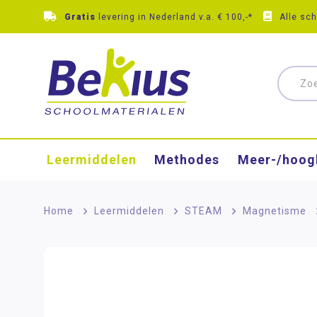
Gratis
levering in Nederland v.a. € 100,-*
Alle sc
Leermiddelen
Methodes
Meer-/hoog
Home
>
Leermiddelen
>
STEAM
>
Magnetisme