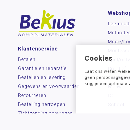
Websho
Leermidd
Methode
Meer-/ho
Klantenservice
Montesso
Cookies
Betalen
Spel/ontw
Garantie en reparatie
Creatief
Laat ons weten welke
Bestellen en levering
Inrichting
geen persoonsgegeven
krijg je een optimale
Gegevens en voorwaarden
Nieuw
Retourneren
ICT
Bestelling herroepen
School
Zichtzending aanvragen
Contact