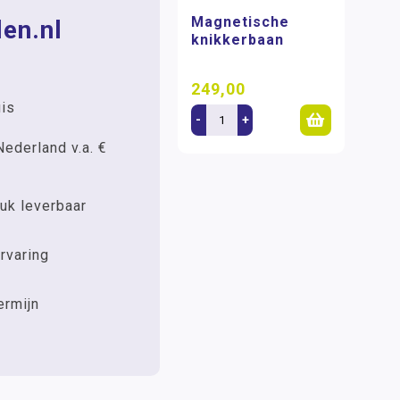
Magnetische
en.nl
knikkerbaan
249,00
uis
-
+
Nederland v.a. €
uk leverbaar
rvaring
ermijn