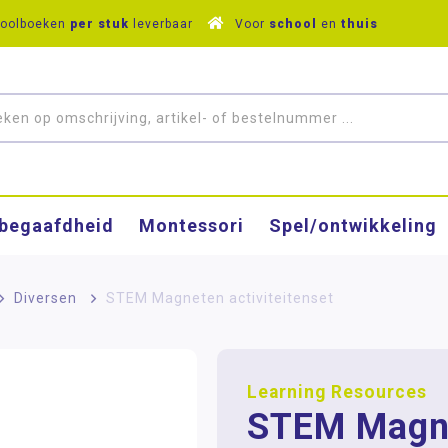
hoolboeken
per stuk
leverbaar
Voor
school
en
thuis
­begaafdheid
Montessori
Spel/ontwikkeling
>
Diversen
>
STEM Magneten activiteitenset
Learning Resources
STEM Magn