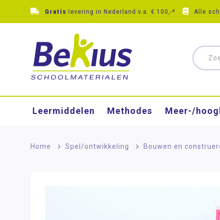
Gratis
levering in Nederland v.a. € 100,-*
Alle sc
Leermiddelen
Methodes
Meer-/hoog
Home
>
Spel/ontwikkeling
>
Bouwen en construer