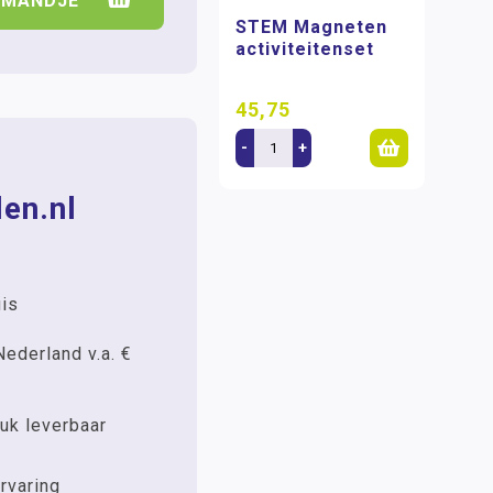
LMANDJE
STEM Magneten
activiteitenset
45,75
-
+
en.nl
uis
Nederland v.a. €
uk leverbaar
rvaring