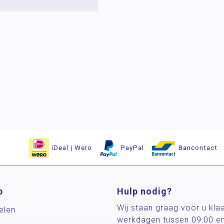
iDeal | Wero
PayPal
Bancontact
p
Hulp nodig?
Wij staan graag voor u kla
elen
werkdagen tussen 09:00 e