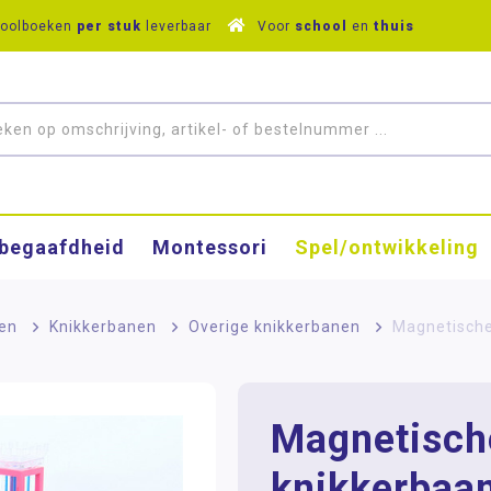
hoolboeken
per stuk
leverbaar
Voor
school
en
thuis
­begaafdheid
Montessori
Spel/ontwikkeling
en
>
Knikkerbanen
>
Overige knikkerbanen
>
Magnetische
Magnetisch
knikkerbaa