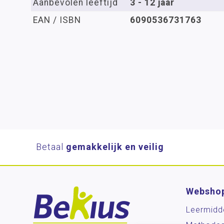
Aanbevolen leeftijd
3 - 12 jaar
EAN / ISBN
6090536731763
Betaal
gemakkelijk en veilig
Websho
Leermidd