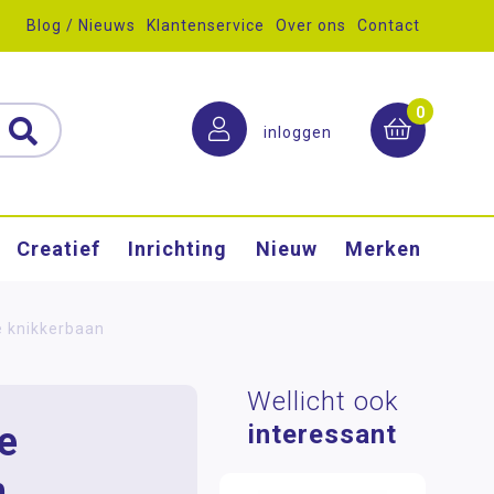
Blog / Nieuws
Klantenservice
Over ons
Contact
0
inloggen
Creatief
Inrichting
Nieuw
Merken
 knikkerbaan
Wellicht ook
e
interessant
n