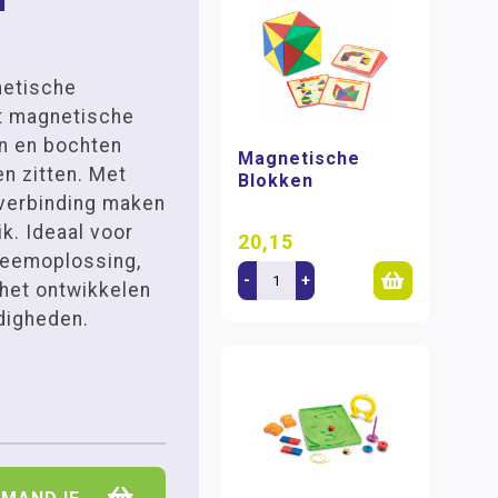
netische
it magnetische
en en bochten
Magnetische
n zitten. Met
Blokken
verbinding maken
ik. Ideaal voor
20,15
leemoplossing,
-
+
het ontwikkelen
digheden.