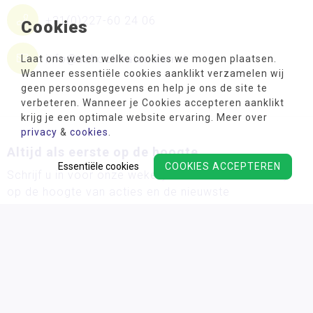
+31(0)227-60 24 06
Cookies
info@schoolmaterialen.nl
Laat ons weten welke cookies we mogen plaatsen.
Wanneer essentiële cookies aanklikt verzamelen wij
geen persoonsgegevens en help je ons de site te
verbeteren. Wanneer je Cookies accepteren aanklikt
krijg je een optimale website ervaring. Meer over
privacy
&
cookies
.
Altijd als eerste op de hoogte
Essentiële cookies
COOKIES ACCEPTEREN
Schrijf u in voor onze wekelijkse nieuwsbrief en blijf
op de hoogte van acties en de nieuwste
ontwikkelingsmaterialen!