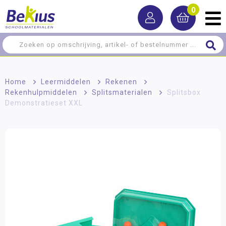
0
Home
>
Leermiddelen
>
Rekenen
>
Rekenhulpmiddelen
>
Splitsmaterialen
>
Splitsbox
Demonstratieset XXL