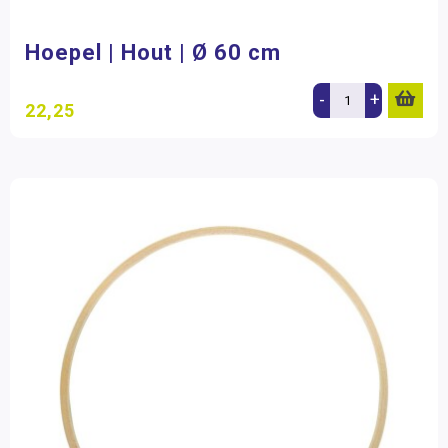
13+ jaar
(5)
Hoepel | Hout | Ø 60 cm
Merk
Betzold
(13)
-
+
22,25
Dusyma
(3)
Kraft
(2)
Filter op prijs