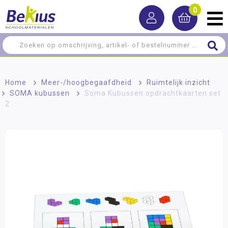
0
Home
>
Meer-/hoog­begaafdheid
>
Ruimtelijk inzicht
>
SOMA kubussen
>
Soma Kubussen opdrachtkaarten set
2