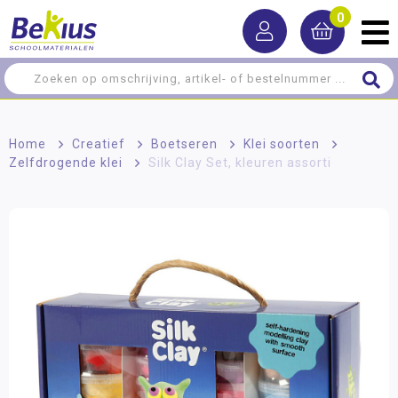
0
Home
>
Creatief
>
Boetseren
>
Klei soorten
>
Zelfdrogende klei
>
Silk Clay Set, kleuren assorti