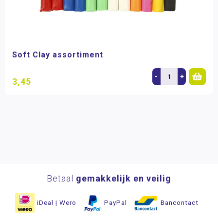
Soft Clay assortiment
-
+
3,45
Betaal
gemakkelijk en veilig
iDeal | Wero
PayPal
Bancontact