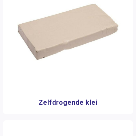
Klei soorten
Kleigereedschap
Zand & toebehoren
Lijm & toebehoren
Stempels & stempelkussens
Knutselpakketten
Glitter
Kralen & knopen
Gereedschap en ijzerwaren
Zelfdrogende klei
Hobbymateriaal