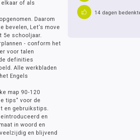
 elkaar of als
14 dagen bedenkt
an opgenomen. Daarom
 te bevelen, Let's move
t 5e schooljaar.
erplannen - conform het
r voor talen
 de definities
eld. Alle werkbladen
 het Engels
elke map 90-120
e tips" voor de
t en gebruikstips.
geïntroduceerd en
maat in woord en
eelzijdig en blijvend