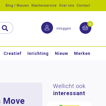
Blog / Nieuws
Klantenservice
Over ons
Contact
0
inloggen
Creatief
Inrichting
Nieuw
Merken
Wellicht ook
interessant
s Move