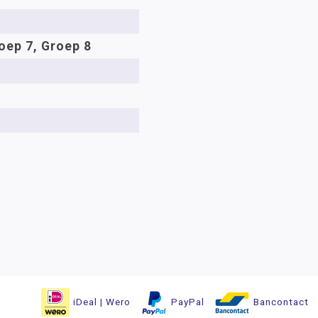
oep 7, Groep 8
iDeal | Wero
PayPal
Bancontact