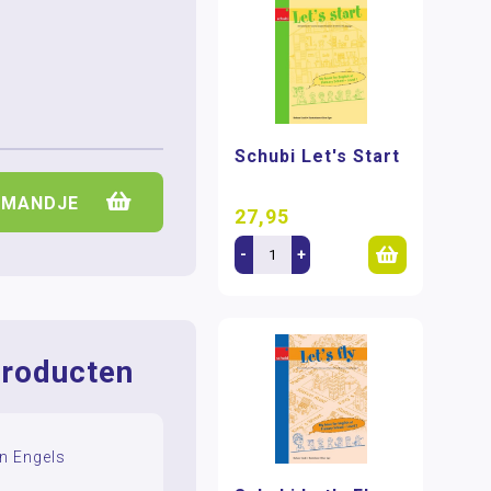
Schubi Let's Start
LMANDJE
27,95
-
+
roducten
n Engels