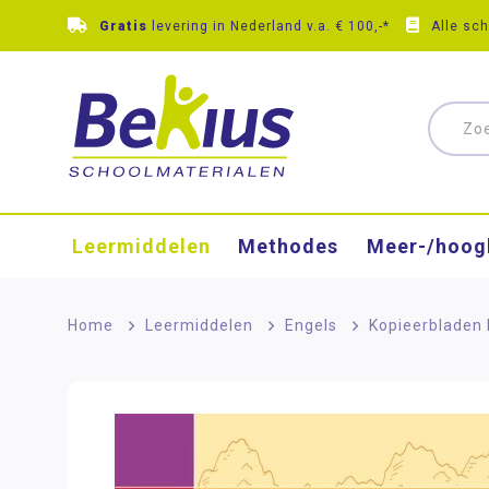
Gratis
levering in Nederland v.a. € 100,-*
Alle sc
Leermiddelen
Methodes
Meer-/hoog
Home
>
Leermiddelen
>
Engels
>
Kopieerbladen 