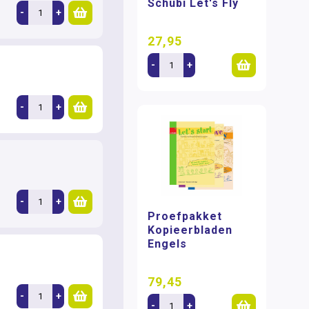
Schubi Let's Fly
-
+
27,95
-
+
-
+
-
+
Proefpakket
Kopieerbladen
Engels
79,45
-
+
-
+