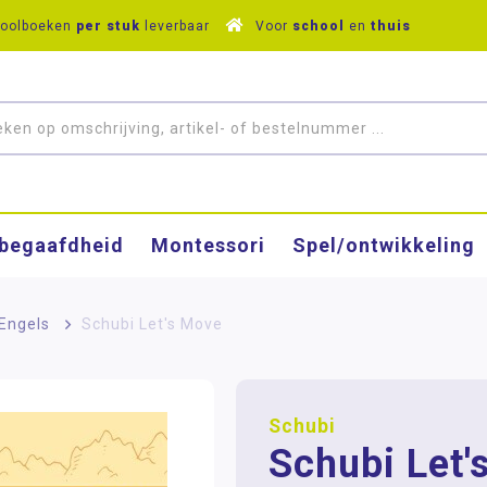
hoolboeken
per stuk
leverbaar
Voor
school
en
thuis
­begaafdheid
Montessori
Spel/ontwikkeling
Engels
>
Schubi Let's Move
Schubi
Schubi Let'