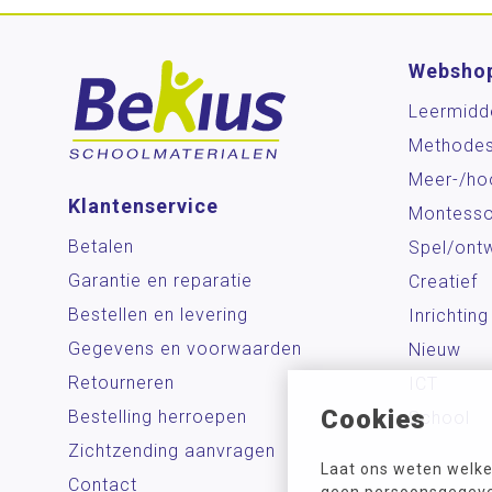
Websho
Leermidd
Methode
Meer-/ho
Klantenservice
Montesso
Betalen
Spel/ontw
Garantie en reparatie
Creatief
Bestellen en levering
Inrichting
Gegevens en voorwaarden
Nieuw
Retourneren
ICT
Cookies
Bestelling herroepen
School
Zichtzending aanvragen
Laat ons weten welke
Contact