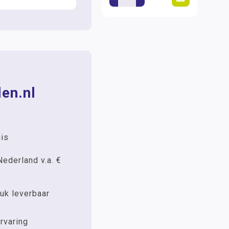
en.nl
uis
Nederland v.a. €
uk leverbaar
rvaring