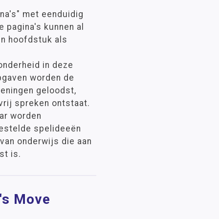
ina's" met eenduidig
 pagina's kunnen al
en hoofdstuk als
zonderheid in deze
pgaven worden de
feningen geloodst,
rij spreken ontstaat.
aar worden
estelde spelideeën
van onderwijs die aan
t is.
t's Move