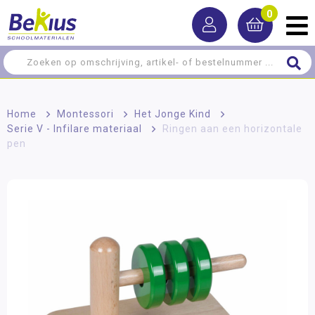
0
Home
>
Montessori
>
Het Jonge Kind
>
Serie V - Infilare materiaal
>
Ringen aan een horizontale
pen