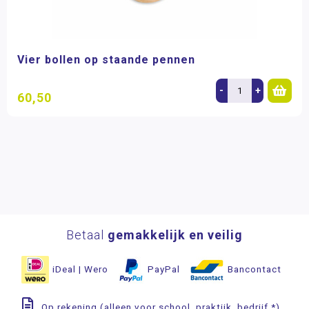
Vier bollen op staande pennen
-
+
60,50
Betaal
gemakkelijk en veilig
iDeal | Wero
PayPal
Bancontact
Op rekening (alleen voor school, praktijk, bedrijf *)