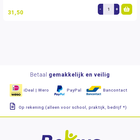
-
+
31,50
Betaal
gemakkelijk en veilig
iDeal | Wero
PayPal
Bancontact
Op rekening (alleen voor school, praktijk, bedrijf *)