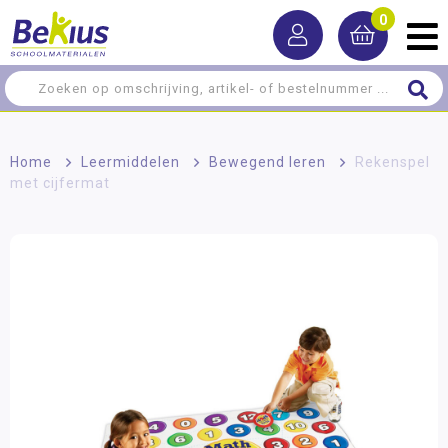
0
Home
>
Leermiddelen
>
Bewegend leren
>
Rekenspel
met cijfermat