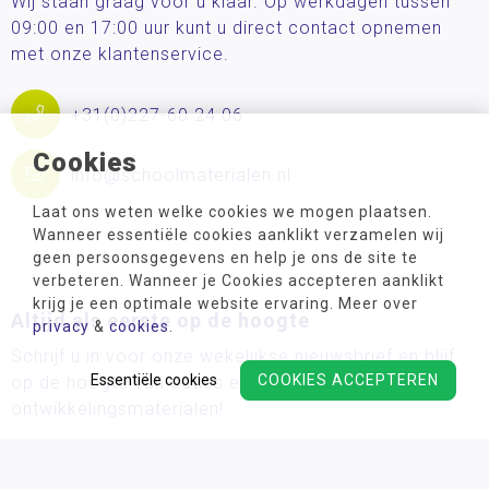
Wij staan graag voor u klaar. Op werkdagen tussen
09:00 en 17:00 uur kunt u direct contact opnemen
met onze klantenservice.
+31(0)227-60 24 06
Cookies
info@schoolmaterialen.nl
Laat ons weten welke cookies we mogen plaatsen.
Wanneer essentiële cookies aanklikt verzamelen wij
geen persoonsgegevens en help je ons de site te
verbeteren. Wanneer je Cookies accepteren aanklikt
krijg je een optimale website ervaring. Meer over
Altijd als eerste op de hoogte
privacy
&
cookies
.
Schrijf u in voor onze wekelijkse nieuwsbrief en blijf
Essentiële cookies
COOKIES ACCEPTEREN
op de hoogte van acties en de nieuwste
ontwikkelingsmaterialen!