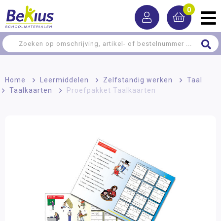
0
Home
>
Leermiddelen
>
Zelfstandig werken
>
Taal
>
Taalkaarten
>
Proefpakket Taalkaarten