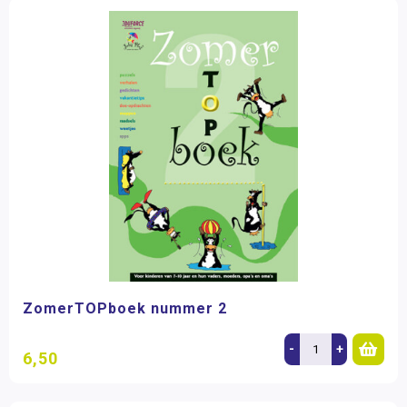
ZomerTOPboek nummer 2
-
+
6,50