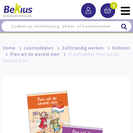
0
Home
>
Leermiddelen
>
Zelfstandig werken
>
Kinheim
>
Pien wil de wereld zien
>
Proefpakket Pien wil de
wereld zien