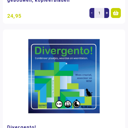
gebouwen, kopieerbladen
-
+
24,95
Divergento!