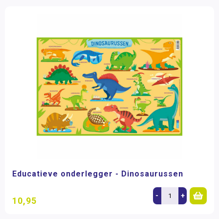
Educatieve onderlegger - Dinosaurussen
-
+
10,95