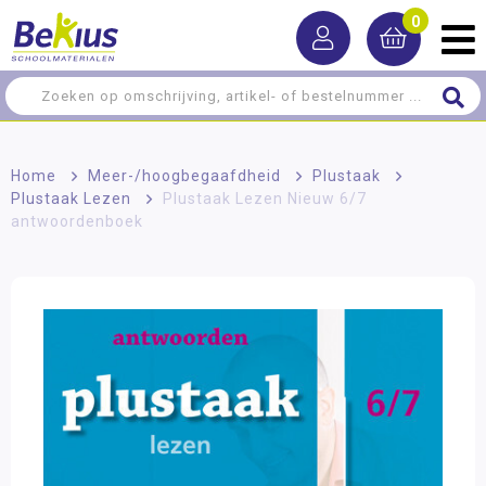
0
Home
>
Meer-/hoog­begaafdheid
>
Plustaak
>
Plustaak Lezen
>
Plustaak Lezen Nieuw 6/7
antwoordenboek