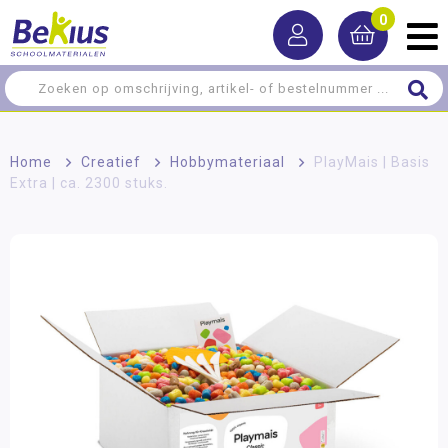
0
Home
>
Creatief
>
Hobbymateriaal
>
PlayMais | Basis
Extra | ca. 2300 stuks.