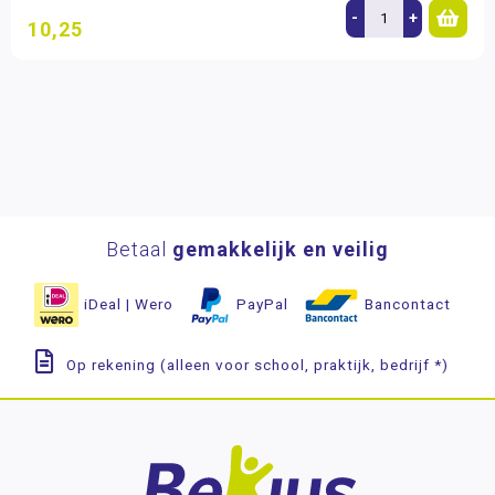
-
+
10,25
Betaal
gemakkelijk en veilig
iDeal | Wero
PayPal
Bancontact
Op rekening (alleen voor school, praktijk, bedrijf *)