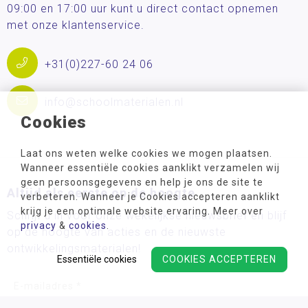
09:00 en 17:00 uur kunt u direct contact opnemen
met onze klantenservice.
+31(0)227-60 24 06
info@schoolmaterialen.nl
Cookies
Laat ons weten welke cookies we mogen plaatsen.
Wanneer essentiële cookies aanklikt verzamelen wij
geen persoonsgegevens en help je ons de site te
Altijd als eerste op de hoogte
verbeteren. Wanneer je Cookies accepteren aanklikt
krijg je een optimale website ervaring. Meer over
Schrijf u in voor onze wekelijkse nieuwsbrief en blijf
privacy
&
cookies
.
op de hoogte van acties en de nieuwste
ontwikkelingsmaterialen!
Essentiële cookies
COOKIES ACCEPTEREN