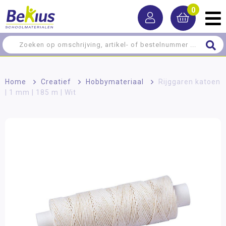
0
Home
>
Creatief
>
Hobbymateriaal
>
Rijggaren katoen
| 1 mm | 185 m | Wit