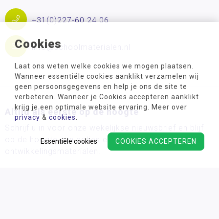
+31(0)227-60 24 06
Cookies
info@schoolmaterialen.nl
Laat ons weten welke cookies we mogen plaatsen.
Wanneer essentiële cookies aanklikt verzamelen wij
geen persoonsgegevens en help je ons de site te
verbeteren. Wanneer je Cookies accepteren aanklikt
krijg je een optimale website ervaring. Meer over
Altijd als eerste op de hoogte
privacy
&
cookies
.
Schrijf u in voor onze wekelijkse nieuwsbrief en blijf
op de hoogte van acties en de nieuwste
Essentiële cookies
COOKIES ACCEPTEREN
ontwikkelingsmaterialen!