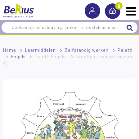
0
Home
>
Leermiddelen
>
Zelfstandig werken
>
Paletti
>
Engels
>
Paletti Engels - All weather fashion (niveau
4)