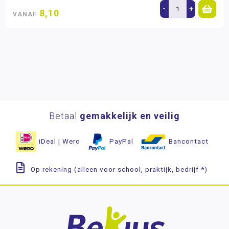
-
+
8,10
VANAF
Betaal
gemakkelijk en veilig
iDeal | Wero
PayPal
Bancontact
Op rekening (alleen voor school, praktijk, bedrijf *)