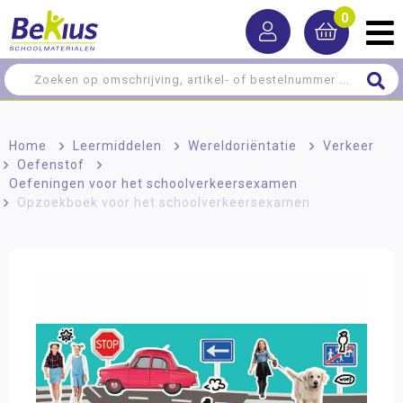
0
Home
>
Leermiddelen
>
Wereldoriëntatie
>
Verkeer
>
Oefenstof
>
Oefeningen voor het schoolverkeersexamen
>
Opzoekboek voor het schoolverkeersexamen