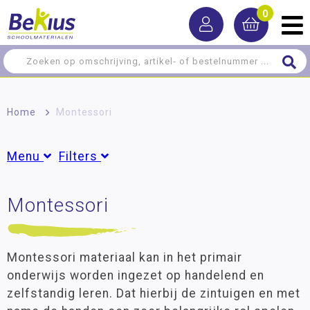
0
Home
>
Montessori
Menu
Filters
Het Jonge Kind
Montessori
Groepen
Oefeningen Dagelijks Leven
Peuter
(78)
Groep 1
(875)
Zintuiglijk Materiaal
Groep 2
(878)
Montessori materiaal kan in het primair
Taal
Groep 3
(810)
onderwijs worden ingezet op handelend en
Groep 4
(818)
zelfstandig leren. Dat hierbij de zintuigen en met
Rekenen
Groep 5
(68)