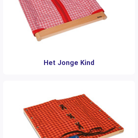
Schrijf- en tekenmaterialen
(19)
Toon meer
Aantal spelers
2 - 4 spelers
(2)
Merk
Het Jonge Kind
Betzold
(1)
Educo
(1)
Nienhuis Montessori
(955)
Aantal stukjes
1 - 16 stukjes
(37)
17 - 50 stukjes
(2)