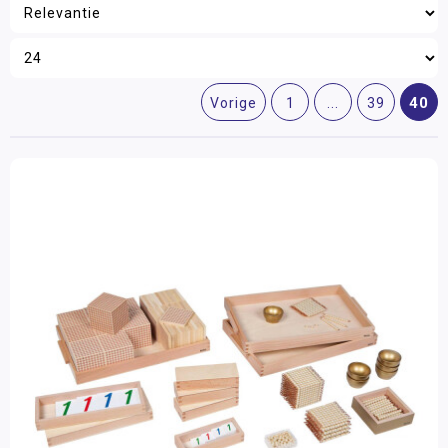
40
Vorige
1
...
39