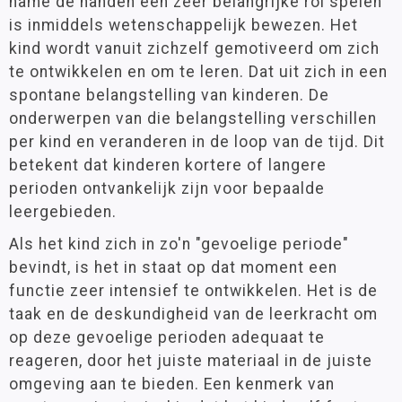
name de handen een zeer belangrijke rol spelen
Biologie
Groep 6
(46)
is inmiddels wetenschappelijk bewezen. Het
Groep 7
(44)
Aardrijkskunde
kind wordt vanuit zichzelf gemotiveerd om zich
Groep 8
(44)
te ontwikkelen en om te leren. Dat uit zich in een
Kosmische educatie
VO
(24)
spontane belangstelling van kinderen. De
Additioneel Materiaal
onderwerpen van die belangstelling verschillen
per kind en veranderen in de loop van de tijd. Dit
Thema
Meubilair
betekent dat kinderen kortere of langere
Bloemen en planten
(4)
Boeken
perioden ontvankelijk zijn voor bepaalde
Dieren
(20)
leergebieden.
Eten en drinken
(10)
Onderdelen
Landen
(25)
Als het kind zich in zo'n "gevoelige periode"
Vormen en figuren
(2)
bevindt, is het in staat op dat moment een
functie zeer intensief te ontwikkelen. Het is de
taak en de deskundigheid van de leerkracht om
Leeftijd
op deze gevoelige perioden adequaat te
0 - 3 jaar
(78)
reageren, door het juiste materiaal in de juiste
3 - 6 jaar
(880)
omgeving aan te bieden. Een kenmerk van
6 - 9 jaar
(819)