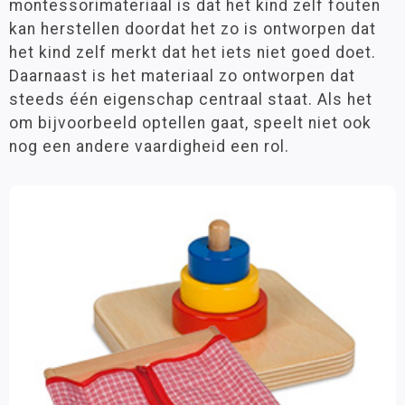
montessorimateriaal is dat het kind zelf fouten
9 - 12 jaar
(52)
12 jaar >
(25)
kan herstellen doordat het zo is ontworpen dat
het kind zelf merkt dat het iets niet goed doet.
Daarnaast is het materiaal zo ontworpen dat
Materiaalkeuze
steeds één eigenschap centraal staat. Als het
Accessoires
(31)
om bijvoorbeeld optellen gaat, speelt niet ook
Boeken
(24)
nog een andere vaardigheid een rol.
Huishoek materialen
(84)
Hulpmiddel
(3)
Hulpmiddelen
(84)
Lijm en tape
(1)
Mappen
(1)
Meubilair
(23)
Muziekinstrumenten
(1)
Opbergmiddelen
(19)
Opdracht- en oefenkaarten
(24)
Papier en karton
(7)
Posters en onderleggers
(1)
Puzzels
(122)