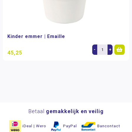
Kinder emmer | Emaille
-
+
45,25
Betaal
gemakkelijk en veilig
iDeal | Wero
PayPal
Bancontact