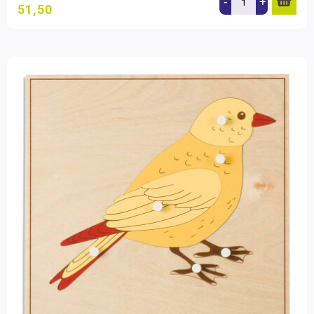
-
+
51,50