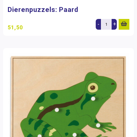
Dierenpuzzels: Paard
Aantal stukjes
1 - 16 stukjes
(5)
-
+
51,50
Filter op prijs