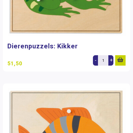
Dierenpuzzels: Kikker
-
+
51,50