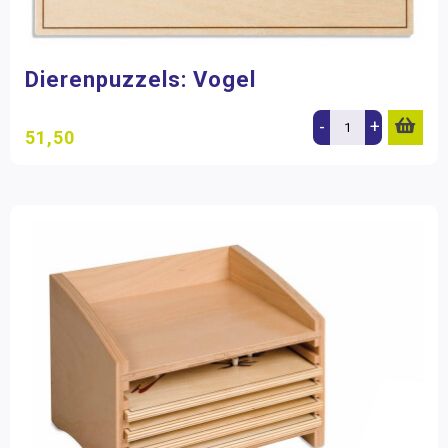
Dierenpuzzels: Vogel
-
+
51,50