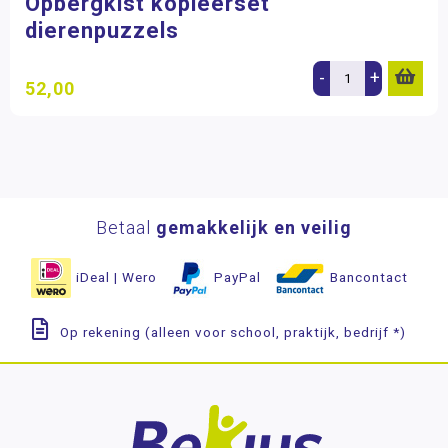
Opbergkist kopieerset
dierenpuzzels
-
+
52,00
Betaal
gemakkelijk en veilig
iDeal | Wero
PayPal
Bancontact
Op rekening (alleen voor school, praktijk, bedrijf *)