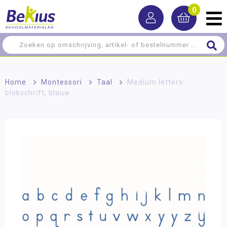
0
Home
>
Montessori
>
Taal
>
Medium letters:
blokschrift, blauw