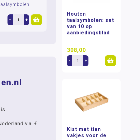
 taalsymbolen
Houten
taalsymbolen: set
-
+
van 10 op
aanbiedingsblad
308,00
-
+
en.nl
uis
Nederland v.a. €
Kist met tien
vakjes voor de