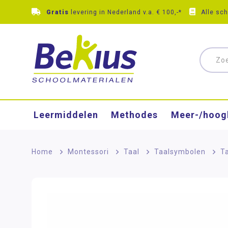
Gratis
levering in Nederland v.a. € 100,-*
Alle sc
Leermiddelen
Methodes
Meer-/hoog
Home
>
Montessori
>
Taal
>
Taalsymbolen
>
T