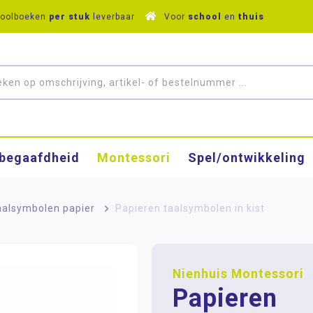
hoolboeken
per stuk
leverbaar
Voor
school
en
thuis
­begaafdheid
Montessori
Spel/ontwikkeling
aalsymbolen papier
>
Papieren taalsymbolen in kist
Nienhuis Montessori
Papieren