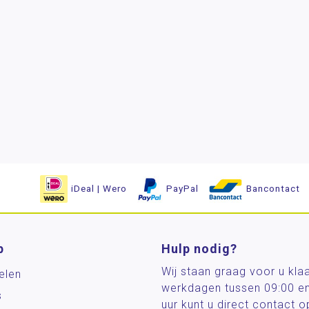
iDeal | Wero
PayPal
Bancontact
p
Hulp nodig?
Wij staan graag voor u kla
elen
werkdagen tussen 09:00 e
s
uur kunt u direct contact