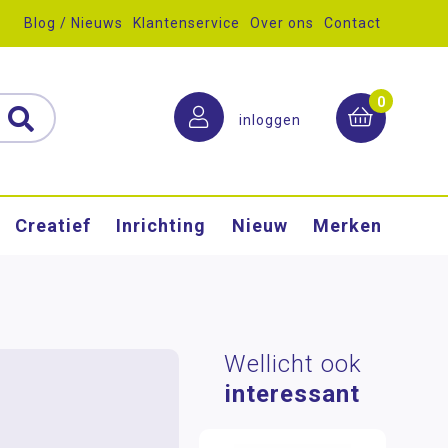
Blog / Nieuws
Klantenservice
Over ons
Contact
0
inloggen
Creatief
Inrichting
Nieuw
Merken
Wellicht ook
interessant