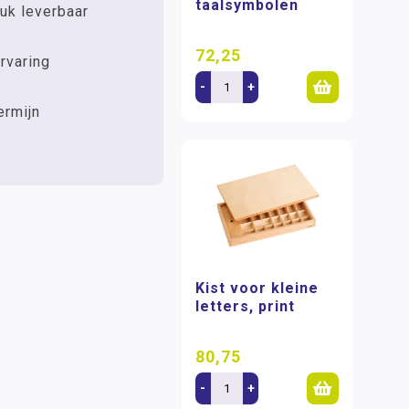
taalsymbolen
uk leverbaar
72,25
rvaring
-
+
ermijn
Kist voor kleine
letters, print
80,75
-
+