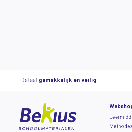
Betaal
gemakkelijk en veilig
Websho
Leermidd
Methode