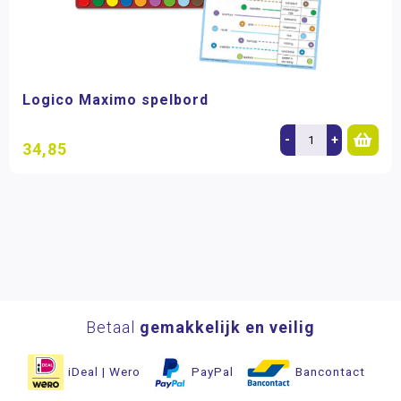
Logico Maximo spelbord
-
+
34,85
Betaal
gemakkelijk en veilig
iDeal | Wero
PayPal
Bancontact