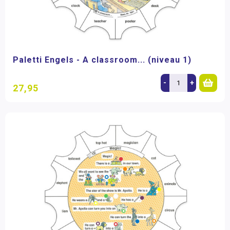
Paletti Engels - A classroom... (niveau 1)
-
+
27,95