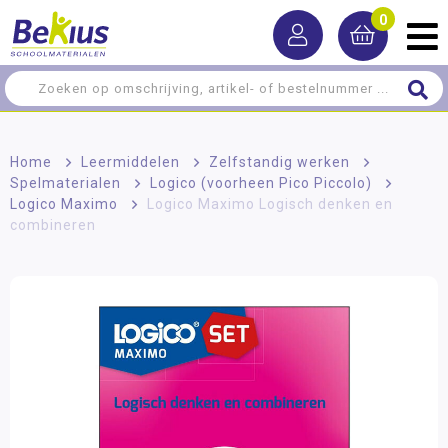
0
Home
>
Leermiddelen
>
Zelfstandig werken
>
Spelmaterialen
>
Logico (voorheen Pico Piccolo)
>
Logico Maximo
>
Logico Maximo Logisch denken en
combineren