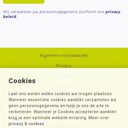
Wij verwerken uw persoonsgegevens conform ons
privacy
beleid.
Algemene voorwaarden
Privacy
Cookies
Cookies
Disclaimer
Laat ons weten welke cookies we mogen plaatsen.
Toegankelijkheid
Wanneer essentiële cookies aanklikt verzamelen wij
geen persoonsgegevens en help je ons de site te
Sitemap
verbeteren. Wanneer je Cookies accepteren aanklikt
Colofon
krijg je een optimale website ervaring. Meer over
privacy
&
cookies
.
Cookie-instellingen