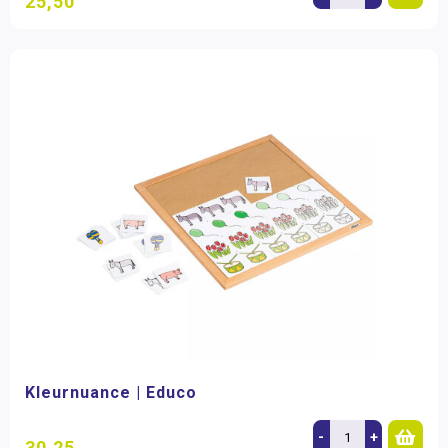
25,50
Kleurnuance | Educo
-
+
30,25