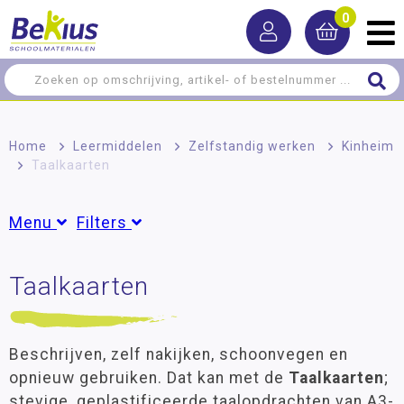
0
Home
>
Leermiddelen
>
Zelfstandig werken
>
Kinheim
>
Taalkaarten
Menu
Filters
Rekenen
Taalkaarten
Groepen
Taal
Groep 2
(1)
Groep 3
(3)
Lezen
Groep 4
(3)
Beschrijven, zelf nakijken, schoonvegen en
Schrijven
Groep 5
(3)
opnieuw gebruiken. Dat kan met de
Taalkaarten
;
Groep 6
(1)
stevige, geplastificeerde taalopdrachten van A3-
Zelfstandig werken