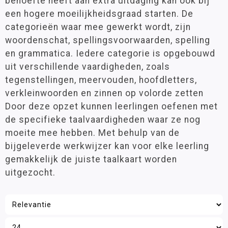
behoefte heeft aan extra uitdaging kan ook bij
Filter op prijs
Wetenschap en techniek
een hogere moeilijkheidsgraad starten. De
categorieën waar mee gewerkt wordt, zijn
Sociaal-emotionele ontwikkeling
woordenschat, spellingsvoorwaarden, spelling
Posters en onderleggers
en grammatica. Iedere categorie is opgebouwd
uit verschillende vaardigheden, zoals
Beloningsmateriaal
tegenstellingen, meervouden, hoofdletters,
Mens & Maatschappij
verkleinwoorden en zinnen op volorde zetten
Bewegend leren
Door deze opzet kunnen leerlingen oefenen met
de specifieke taalvaardigheden waar ze nog
Kunstzinnige vorming
moeite mee hebben. Met behulp van de
Zorg
bijgeleverde werkwijzer kan voor elke leerling
gemakkelijk de juiste taalkaart worden
uitgezocht.