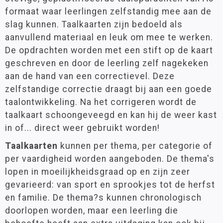
Groep 7
(1)
formaat waar leerlingen zelfstandig mee aan de
Groep 8
(1)
Spelmaterialen
slag kunnen. Taalkaarten zijn bedoeld als
Ajodakt
aanvullend materiaal en leuk om mee te werken.
De opdrachten worden met een stift op de kaart
Kinheim
Leeftijd
geschreven en door de leerling zelf nagekeken
Klassenmanagement
6 - 9 jaar
(5)
aan de hand van een correctievel. Deze
9 - 12 jaar
(1)
Oefenstof
zelfstandige correctie draagt bij aan een goede
Paletti
taalontwikkeling. Na het corrigeren wordt de
Rekenen
Materiaalkeuze
taalkaart schoongeveegd en kan hij de weer kast
Stenvert
in of... direct weer gebruikt worden!
Opdracht- en oefenkaarten
(4)
Taal
Pakketten
(1)
Taalkaarten
kunnen per thema, per categorie of
Techniek
per vaardigheid worden aangeboden. De thema's
lopen in moeilijkheidsgraad op en zijn zeer
Merk
Wereldoriëntatie
gevarieerd: van sport en sprookjes tot de herfst
Kinheim
(5)
STEAM
en familie. De thema?s kunnen chronologisch
doorlopen worden, maar een leerling die
Engels