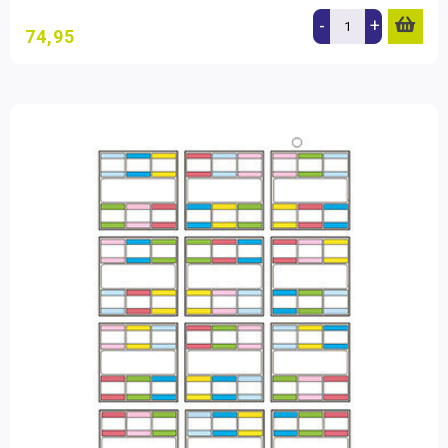
-
+
74,95