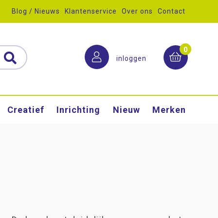
Blog / Nieuws
Klantenservice
Over ons
Contact
0
inloggen
Creatief
Inrichting
Nieuw
Merken