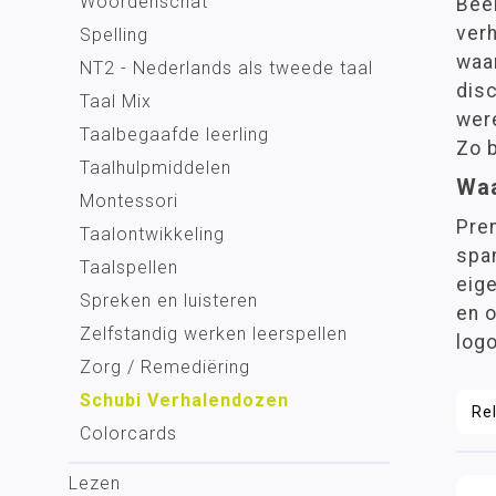
Woordenschat
Beel
ver
Spelling
waar
NT2 - Nederlands als tweede taal
disc
Taal Mix
were
Taalbegaafde leerling
Zo 
Taalhulpmiddelen
Waa
Montessori
Pren
Taalontwikkeling
span
Taalspellen
eige
Spreken en luisteren
en 
Zelfstandig werken leerspellen
logo
Zorg / Remediëring
Schubi Verhalendozen
Colorcards
Lezen