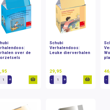
hubi
Schubi
Sc
rhalendoos:
Verhalendoos:
Ve
rhalen over de
Leuke dierverhalen
Wo
orzetsels
pl
,95
29,95
46
+
-
+
-