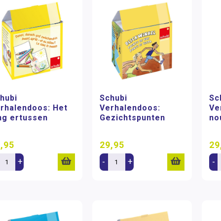
hubi
Schubi
Sc
rhalendoos: Het
Verhalendoos:
Ve
ng ertussen
Gezichtspunten
no
,95
29,95
29
+
-
+
-