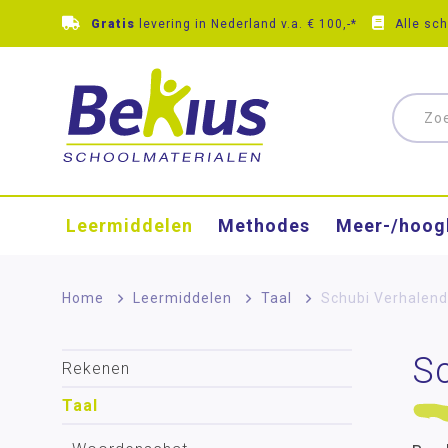
Gratis
levering in Nederland v.a. € 100,-*
Alle sc
Leermiddelen
Methodes
Meer-/hoog
Home
>
Leermiddelen
>
Taal
>
Schubi Verhalen
S
Rekenen
Taal