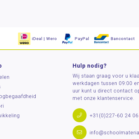
iDeal | Wero
PayPal
Bancontact
p
Hulp nodig?
Wij staan graag voor u kla
elen
werkdagen tussen 09:00 e
s
uur kunt u direct contact
og­begaafdheid
met onze klantenservice.
ri
ikkeling
+31(0)227-60 24 06
info@schoolmateria