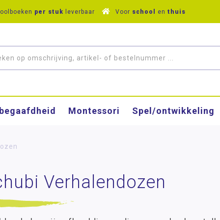
hoolboeken
per stuk
leverbaar
Voor
school
en
thuis
­begaafdheid
Montessori
Spel/ontwikkeling
dozen
chubi Verhalendozen