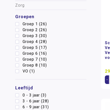
Zorg
Groepen
Groep 1
(26)
Groep 2
(26)
Groep 3
(30)
Groep 4
(28)
Sc
Groep 5
(17)
Ve
Ve
Groep 6
(16)
vo
Groep 7
(10)
Groep 8
(10)
29
VO
(1)
-
Leeftijd
0 - 3 jaar
(3)
3 - 6 jaar
(28)
6 - 9 jaar
(31)