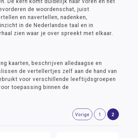
en. De kern komt duidelijk naar voren en het
evorderen de woordenschat, juist
rtellen en navertellen, nadenken,
nzicht in de Nederlandse taal en in
aal zien waar je over spreekt met elkaar.
ing kaarten, beschrijven alledaagse en
lissen de vertellertjes zelf aan de hand van
bruikt voor verschillende leeftijdsgroepen
voor toepassing binnen de
2
Vorige
1