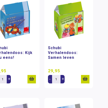
hubi
Schubi
rhalendoos: Kijk
Verhalendoos:
u eens!
Samen leven
,95
29,95
+
-
+