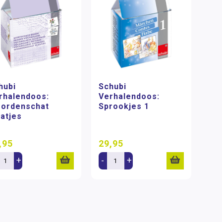
hubi
Schubi
rhalendoos:
Verhalendoos:
ordenschat
Sprookjes 1
aatjes
,95
29,95
+
-
+