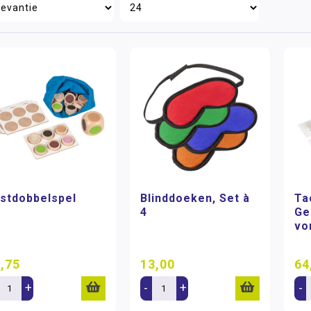
stdobbelspel
Blinddoeken, Set à
Ta
4
Ge
vo
,75
13,00
64
+
-
+
-