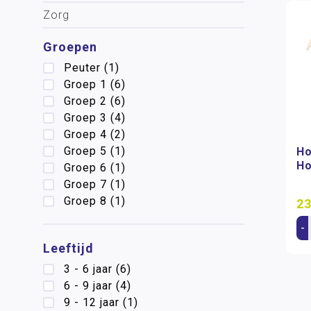
Zorg
Groepen
Peuter
(1)
Groep 1
(6)
Groep 2
(6)
Groep 3
(4)
Groep 4
(2)
Groep 5
(1)
Ho
Ho
Groep 6
(1)
Groep 7
(1)
Groep 8
(1)
23
-
Leeftijd
3 - 6 jaar
(6)
6 - 9 jaar
(4)
9 - 12 jaar
(1)