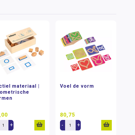
ctiel materiaal |
Voel de vorm
ometrische
rmen
,00
80,75
+
-
+