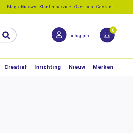
Blog / Nieuws
Klantenservice
Over ons
Contact
0
inloggen
Creatief
Inrichting
Nieuw
Merken