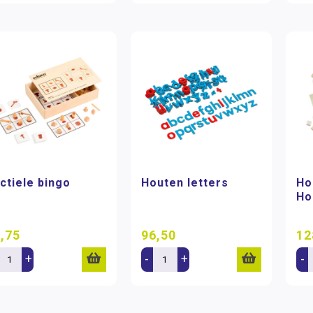
ctiele bingo
Houten letters
Ho
Ho
,75
96,50
12
+
-
+
-