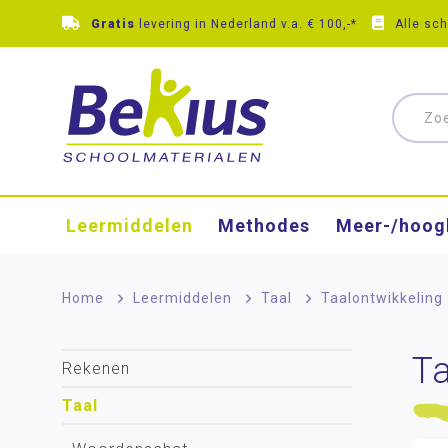
Gratis
levering in Nederland v.a. € 100,-*
Alle sc
Leermiddelen
Methodes
Meer-/hoog
Home
>
Leermiddelen
>
Taal
>
Taalontwikkeling
Ta
Rekenen
Taal