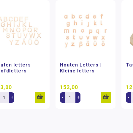
uten letters |
Houten Letters |
Ta
ofdletters
Kleine letters
3,00
152,00
12
+
-
+
-