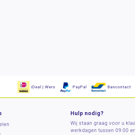
iDeal | Wero
PayPal
Bancontact
p
Hulp nodig?
Wij staan graag voor u kla
elen
werkdagen tussen 09:00 e
s