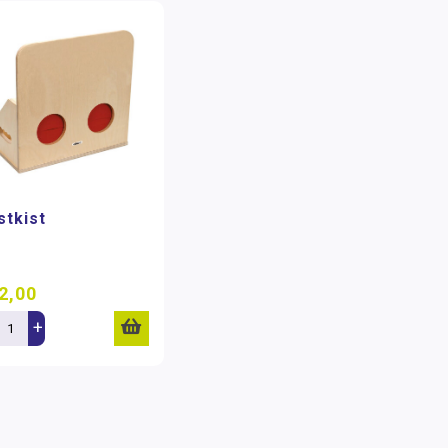
stkist
2,00
+