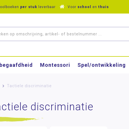
hoolboeken
per stuk
leverbaar
Voor
school
en
thuis
­begaafdheid
Montessori
Spel/ontwikkeling
>
Tactiele discriminatie
ctiele discriminatie