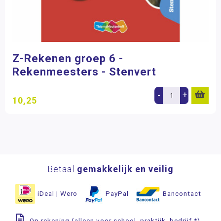
Z-Rekenen groep 6 -
Rekenmeesters - Stenvert
-
+
10,25
Betaal
gemakkelijk en veilig
iDeal | Wero
PayPal
Bancontact
Op rekening (alleen voor school, praktijk, bedrijf *)