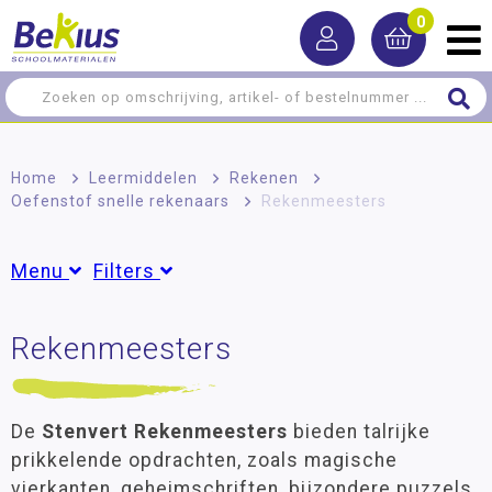
0
Home
>
Leermiddelen
>
Rekenen
>
Oefenstof snelle rekenaars
>
Rekenmeesters
Menu
Filters
Rekenen
Rekenmeesters
Groepen
Algemene oefenstof
Groep 4
(1)
Groep 5
(1)
Breuken, procenten en verhoudingen
Groep 6
(1)
De
Stenvert Rekenmeesters
bieden talrijke
Geld
prikkelende opdrachten, zoals magische
MAB materiaal
vierkanten, geheimschriften, bijzondere puzzels,