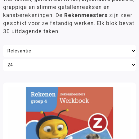
Leeftijd
Meten, wegen en meetkunde
grappige en slimme getallenreeksen en
6 - 9 jaar
(2)
Montessori
kansberekeningen. De
Rekenmeesters
zijn zeer
9 - 12 jaar
(1)
geschikt voor zelfstandig werken. Elk blok bevat
Oefenstof snelle rekenaars
30 uitdagende taken.
Rekenhulpmiddelen
Materiaalkeuze
Ruimtelijk Begrip
Werkboeken
(3)
Rekenontwikkeling
Rekenspelletjes
Tijd
Merk
Vermenigvuldigen en delen
ThiemeMeulenhoff
(3)
Taal
Lezen
Filter op prijs
Schrijven
Zelfstandig werken