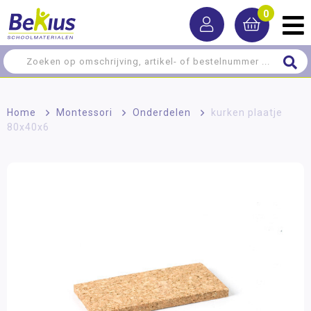
0
Home
>
Montessori
>
Onderdelen
>
kurken plaatje
80x40x6